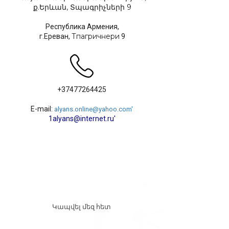
ք.Երևան, Տպագրիչների 9
Республика Армения,
Тпагричнери
г.Ереван,
9
+37477264425
E-mail:
alyans.online@yahoo.com'
1alyans@internet.ru'
Կապվել մեզ հետ