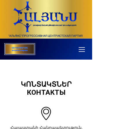
ԿՈՆՏԱԿՏՆԵՐ
КОНТАКТЫ
Հայաստանի Հանրապետություն,