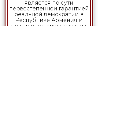
является по сути
первостепенной гарантией
реальной демократии в
Республике Армения и
повышения уровня жизни
населения. Для
Прогрессивной
центристской партии
«Альянс» либеральные,
демократические ценности
приемлемы лишь в рамках
сохранения
общечеловеческих норм
порядочности и
добродетели,
национальной
традиционной системы
ценностей и высших
христианских моральных
норм.