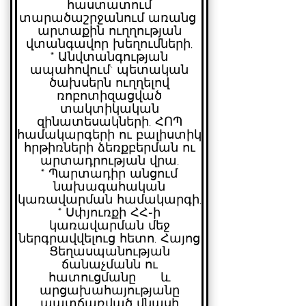
հաստատում
տարածաշրջանում առանց
արտաքին ուղղության
վտանգավոր խեղումների,
* ⁠Անվտանգության
ապահովում` պետական
ծախսերն ուղղելով
ռոբոտիզացված
տակտիկական
զինատեսակների, ՀՈՊ
համակարգերի ու բալիստիկ
հրթիռների ձեռքբերման ու
արտադրության վրա,
* ⁠Պարտադիր անցում
նախագահական
կառավարման համակարգի,
* ⁠Սփյուռքի ՀՀ֊ի
կառավարման մեջ
ներգրավվելուց հետո, Հայոց
Ցեղասպանության
ճանաչմանն ու
հատուցմանը և
արցախահայությանը
պատճառված վնասի