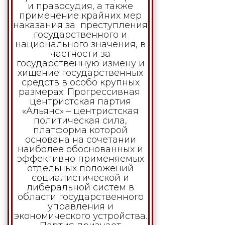
и правосудия, а также
применение крайних мер
наказания за преступления
государственного и
национального значения, в
частности за
государственную измену и
хищение государственных
средств в особо крупных
размерах. Прогрессивная
центристская партия
«Альянс» – центристская
политическая сила,
платформа которой
основана на сочетании
наиболее обоснованных и
эффективно применяемых
отдельных положений
социалистической и
либеральной систем в
области государственного
управления и
экономического устройства.