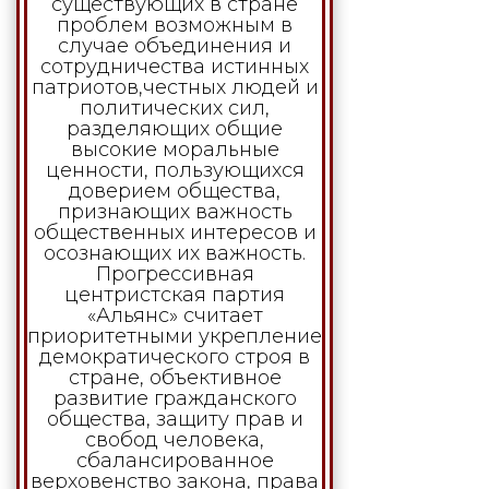
существующих в стране
проблем возможным в
случае объединения и
сотрудничества истинных
патриотов,честных людей и
политических сил,
разделяющих общие
высокие моральные
ценности, пользующихся
доверием общества,
признающих важность
общественных интересов и
осознающих их важность.
Прогрессивная
центристская партия
«Альянс» считает
приоритетными укрепление
демократического строя в
стране, объективное
развитие гражданского
общества, защиту прав и
свобод человека,
сбалансированное
верховенство закона, права