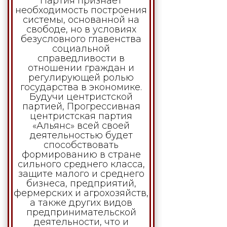
Партия признает
необходимость построения
системы, основанной на
свободе, но в условиях
безусловного главенства
социальной
справедливости в
отношении граждан и
регулирующей ролью
государства в экономике.
Будучи центристской
партией, Прогрессивная
центристская партия
«Альянс» всей своей
деятельностью будет
способствовать
формированию в стране
сильного среднего класса,
защите малого и среднего
бизнеса, предприятий,
фермерских и агрохозяйств,
а также других видов
предпринимательской
деятельности, что и